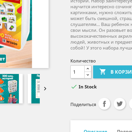
историй. Набор заинтересуе
научится интересно сочинят
картинками, нужно сложить
может быть смешной, страшн
слушателям... Ваш ребенок 
свои мысли. Он разовьет во
высококачественных акрил
людей, животных и предмето
собой! У этого набора лучш
Количество

В КОРЗ

In Stock

Поделиться
Описание
Подро