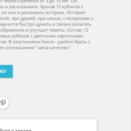
т любого ребенка от 3 до 10 лет. Он
ь и рассказывать. Бросая 12 кубиков с
 из них и рассказать историю. История
ой, про друзей, про семью, с вопросами к
научится быстро думать и связно излагать
ображение и улучшит память. Состав: 12
овых кубиков с цветными картинками
в. В пластиковом боксе - удобно брать с
ее соотношение "цена-качество".
ИНУ
бнее о товаре