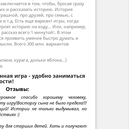
заключается в том, чтобы, бросая сразу
них и рассказать историю. История
рашной, про друзей, про семью, с
 и т.д. Есть еще вариант игры, когда
троят историю на ходу... Или, например,
рассказ всего 1 минутой!. В этом
ся проявить умение быстро думать и
мысли. Всего 300 млн. вариантов
изюм, курага, дольки яблока...)
а.
ная игра - удобно заниматься
гости!
Отзывы:
омное спасибо хорошему человеку,
у игру!Восторгу сына не было предела!!!
ций! Истории не только выдумывал, но
ствиях :)
ру для старших детей. Хоть и получают