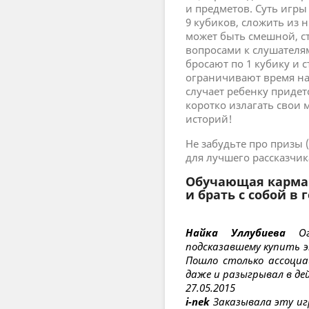
и предметов. Суть игры 
9 кубиков, сложить из 
может быть смешной, ст
вопросами к слушателям
бросают по 1 кубику и с
ограничивают время на 
случает ребенку придет
коротко излагать свои 
историй!
Не забудьте про призы (
для лучшего рассказчик
Обучающая карман
и брать с собой в 
Найка Уллубиева
Огр
подсказавшему купить эт
Пошло столько ассоциа
даже и разыгрывал в дей
27.05.2015
i-nek
Заказывала эту иг